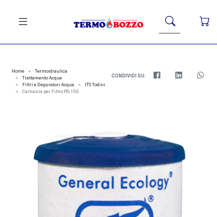
Home
Termoidraulica
CONDIVIDI SU:
Trattamento Acque
Filtri e Depuratori Acqua
ITS Todini
Cartuccia per Filtro RS-1SG