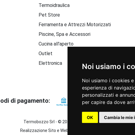
Termoidraulica
Pet Store
Ferramenta e Attrezzi Motorizzati
Piscine, Spa e Accessori
Cucina all'aperto
Outlet
Elettronica
Noi usiamo i c
Noi usiamo i cookies e 
esperienza di navigazio
personalizzati e annunci
odi di pagamento:
per capire da dove arriv
OK
Cambia le mie 
Termobozzo Srl - © 2022 - P.IVA 04583171006
Realizzazione Sito e Web Marketing Tredweb S.r.l