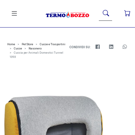
Home
Pet Store
Cucce e Trasportini
CONDIVIDI SU:
Cucce
Nasonero
Cuccia per Animali Domestici Tunnel
109X