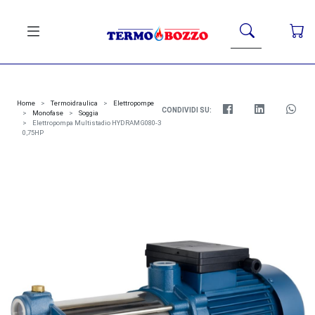
Home
Termoidraulica
Elettropompe
CONDIVIDI SU:
Monofase
Soggia
Elettropompa Multistadio HYDRAMG080-3
0,75HP