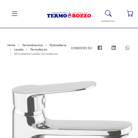
Home
Termoidraulica
Rubinetteria
CONDIVIDI SU:
Lavabo
Termobozzo
Miscelatore Lavabo Termobozzo