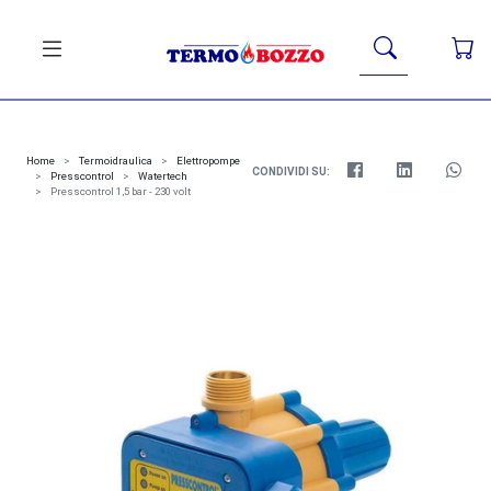
Home
Termoidraulica
Elettropompe
CONDIVIDI SU:
Presscontrol
Watertech
Presscontrol 1,5 bar - 230 volt