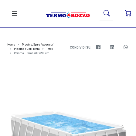
Home
Piscine, Spa e Accessori
CONDIVIDI SU:
Piscine Fuori Terra
Intex
Prisma Frame 400x200 cm