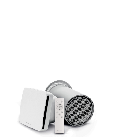
un ufficio, un locale pubblico o un ambiente i
La
Ventilazione Meccanica Controllata
,
provvede al ricambio costante dell’aria negl
calore ad altissima efficienza consen
Un sistema di VMC con deumidificazione migli
l
Migliora la qua
Aum