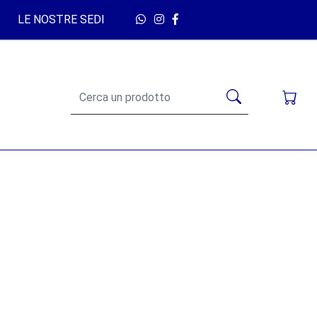
LE NOSTRE SEDI
alsiasi spazio chiuso
, sia esso un'abitazione,