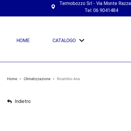
Termobozzo Srl - Via Monte Razza
Tel: 06 9041484
HOME
CATALOGO
Home
Climatizzazione
Ricambio Aria
Indietro
Il
ricambio d'aria
è un processo fondamenta