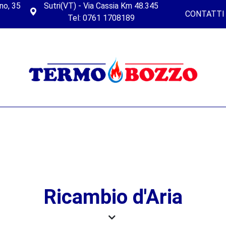
no, 35
Sutri(VT) - Via Cassia Km 48.345
CONTATTI
Tel: 0761 1708189
Ricambio d'Aria
le per
garantire un ambiente sano e salubre all'interno di qu