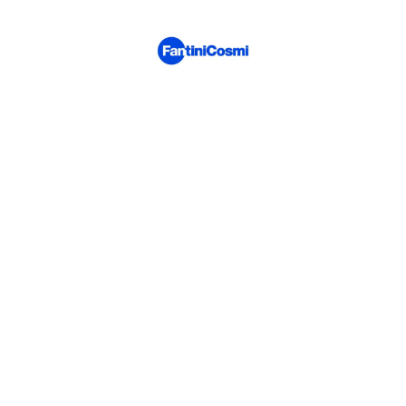
ndustriale. Consiste nel sostituire l'aria viziata presente all'int
dall'esterno.
 anche detta VMC, è un
sistema di ventilazione dell’edificio a
i ambienti limitando al minimo il dispendio energetico. Le unità 
tono un costante rinnovo dell’aria, recuperando fino al 90% del ca
ora la qualità dell’aria indoor aumentando il comfort ambientale
a formazione di umidità ed evitando la comparsa di muffe sui mur
Quali sono i benefici del ricambio d'aria?
lità dell'aria interna:
Riduce la concentrazione di inquinanti, alle
enta il comfort:
Garantisce una temperatura e un'umidità ottim
Previene la formazione di muffe e condense.
Riduce i consumi energetici:
Grazie al recupero di calore.