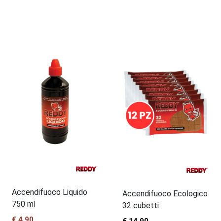
materiali di alta qualità e rispettosi dell'ambiente, i
prodotti Reddy garantiscono prestazioni eccezionali e
una combustione pulita.
Perché scegliere Reddy?
Accensione istantanea:
I nostri accendifuoco si
attivano rapidamente, permettendoti di goderti il calore
del fuoco in pochi istanti.
Sicurezza garantita:
Formulati per garantire la massima
sicurezza, sono privi di sostanze tossiche e facili da
utilizzare.
Versatilità:
Adatti a ogni tipo di combustibile, dalla
Accendifuoco Liquido
Accendifuoco Ecologico
legna al carbone, e a qualsiasi apparecchio, dal camino al
750 ml
32 cubetti
barbecue.
€ 4,90