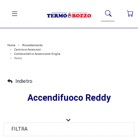
Home
Riscaldamento
Camino e Accessori
Combustibili e Accensione Griglia
Reddy
Indietro
Accendifuoco Reddy
La gamma di
accendifuoco Reddy
è la soluzione ideale
per chi desidera un'accensione rapida, sicura e senza
FILTRA
stress di camini, stufe e barbecue. Realizzati con