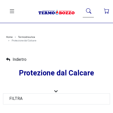
Home
Termoidraulica
Protezione dal Calcare
Indietro
Protezione dal Calcare
Il calcare e i residui ferrosi sono i principali nemici del tuo
impianto termico. Accumuli di incrostazioni e fanghi non
FILTRA
solo danneggiano i componenti interni, ma aumentano
drasticamente i consumi in bolletta.