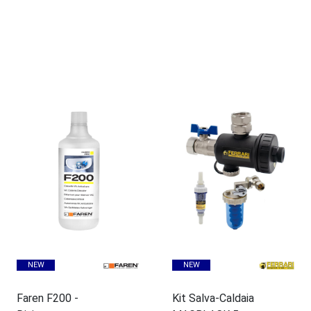
chiuso dei radiatori, evitando che ostruiscano lo
scambiatore.
Dosatore di Polifosfati:
Rilascia gradualmente
sostanze che impediscono al calcare di depositarsi sulle
serpentine e sulle parti calde, proteggendo la caldaia
dalle incrostazioni calcaree.
Filtro a rete:
Una barriera meccanica supplementare per
garantire che l'acqua in ingresso sia sempre priva di
detriti.
Detergenti Professionali e Cura delle Superfici
NEW
NEW
Oltre alla protezione interna degli impianti, offriamo
soluzioni specifiche per la manutenzione estetica e
Faren F200 -
Kit Salva-Caldaia