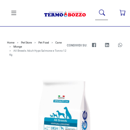
Home
Pet Store
Pet Food
Cane
CONDIVIDI SU:
Monge
All Breeds Adult Hypo Salmone e Tonno 12
Kg