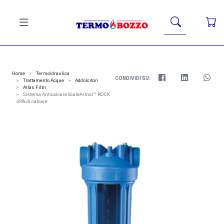
Home
Termoidraulica
CONDIVIDI SU:
Trattamento Acque
Addolcitori
Atlas Filtri
Sistema Anticalcare ScaleArmor™ ROCK
-86% di calcare